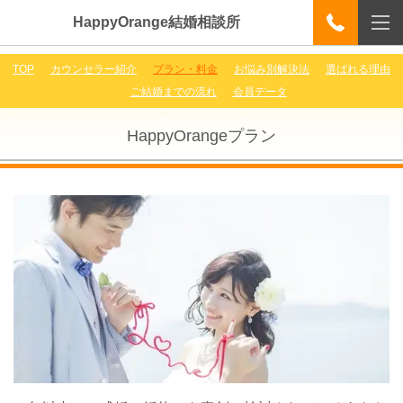
HappyOrange結婚相談所
TOP
カウンセラー紹介
プラン・料金
お悩み別解決法
選ばれる理由
ご結婚までの流れ
会員データ
HappyOrangeプラン